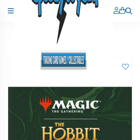
Zoeke
Home
>
Magic the Gathering
>
Magic the Gathering The
Hobbit Pre release