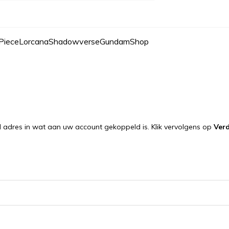
Piece
Lorcana
Shadowverse
Gundam
Shop
 adres in wat aan uw account gekoppeld is. Klik vervolgens op
Ver