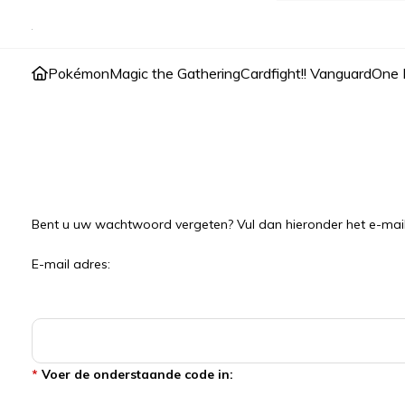
Pokémon
Magic the Gathering
Cardfight!! Vanguard
One 
Home
>
Account
>
Wachtwoord vergeten
Wachtwoord vergeten?
Bent u uw wachtwoord vergeten? Vul dan hieronder het e-mail
E-mail adres:
*
Voer de onderstaande code in: